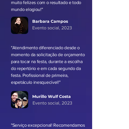
"O Volpe foi incrível do início ao fim!
Soube acompanhar a vibe da festa e
fez todo mundo dançar até o último
minuto. Foi sensacional! Ficamos
muito felizes com o resultado e todo
mundo elogiou!"
Barbara Campos
Evento social, 2023
"Atendimento diferenciado desde o
momento da solicitação de orçamento
para tocar na festa, durante a escolha
do repertório e em cada segundo da
festa. Profissional de primeira,
espetáculo inesquecível!"
Murillo Wulf Costa
Evento social, 2023