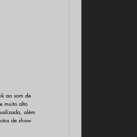
unk ao som de 
e muito alto 
ualizada, além 
nutos de show 