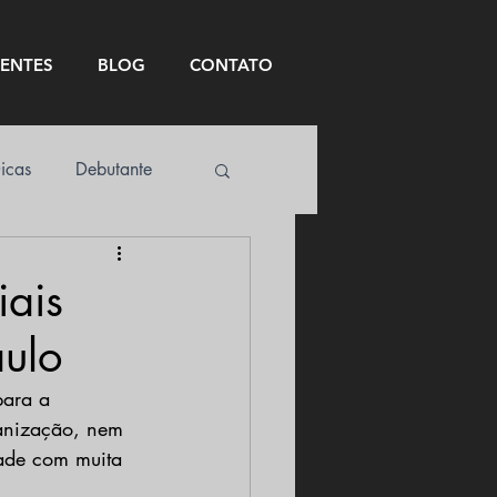
IENTES
BLOG
CONTATO
icas
Debutante
iais
aulo
para a 
ganização, nem 
dade com muita 