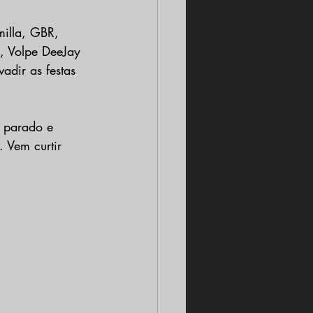
illa, GBR, 
, Volpe DeeJay 
adir as festas 
m parado e 
 Vem curtir 