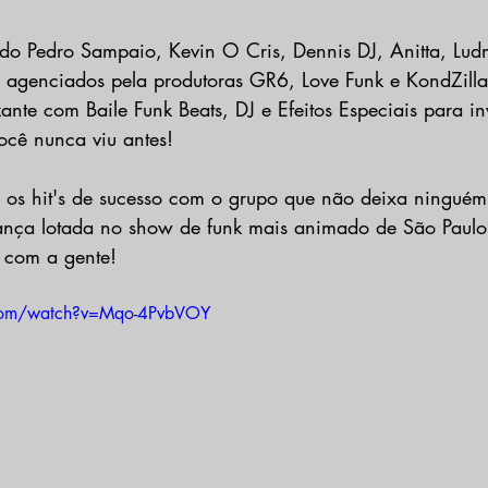
do Pedro Sampaio, Kevin O Cris, Dennis DJ, Anitta, Ludm
, agenciados pela produtoras GR6, Love Funk e KondZilla
ante com Baile Funk Beats, DJ e Efeitos Especiais para inv
cê nunca viu antes! 
ir os hit's de sucesso com o grupo que não deixa ningué
ança lotada no show de funk mais animado de São Paulo.
e com a gente!
.com/watch?v=Mqo-4PvbVOY