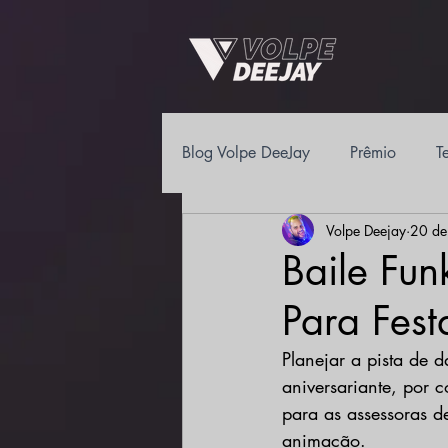
Blog Volpe DeeJay
Prêmio
T
Volpe Deejay
20 de
Eventos
Corporativo
Baile Fun
Para Fes
Planejar a pista de 
aniversariante, por 
para as assessoras d
animação.