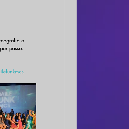
reografia e 
por passo. 
ilefunkmcs