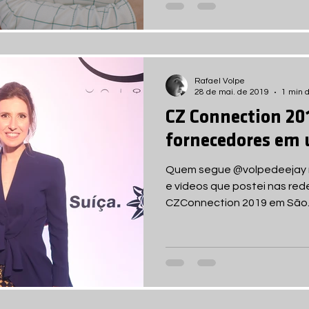
Rafael Volpe
28 de mai. de 2019
1 min d
CZ Connection 201
fornecedores em 
Quem segue @volpedeejay no
e vídeos que postei nas red
CZConnection 2019 em São..