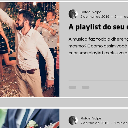
Rafael Volpe
2 de mai. de 2019
2 min de
A playlist do seu 
A música faz toda a diferen
mesmo? E como assim você a
criar uma playlist exclusiva pa
Rafael Volpe
7 de fev. de 2019
3 min de 