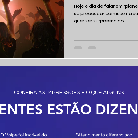
Hoje é dia de falar em "plan
se preocupar com isso na su
quer ser surpreendido...
CONFIRA AS IMPRESSÕES E O QUE ALGUNS
IENTES ESTÃO DIZE
"O Volpe foi incrível do
"Atendimento diferenciado