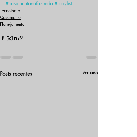
#casamentonafazenda
#playlist
Tecnologia
Casamento
Planejamento
Posts recentes
Ver tudo