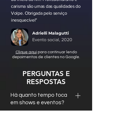
carisma são umas das qualidades do
Volpe. Obrigada pelo serviço
inesquecível"
Adrielli Malagutti
Evento social, 2020
Clique aqui
para continuar lendo
depoimentos de clientes no Google.
PERGUNTAS E
RESPOSTAS
Há quanto tempo toca
em shows e eventos?
Inspirado pelas tendências das
pistas de dança, shows e
Se apresenta em outras