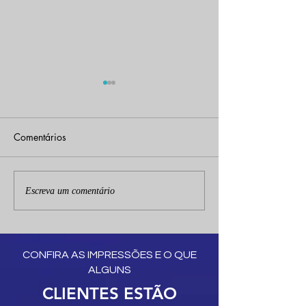
Comentários
Volpe DeeJay no Imperium
Volpe DeeJay no
Escreva um comentário
Village em Sarapuí | DJ
Santa Clara | DJ
de Casamento de Angela
Casamento de Let
e Thiago
Fernando
CONFIRA AS IMPRESSÕES E O QUE
ALGUNS
CLIENTES ESTÃO