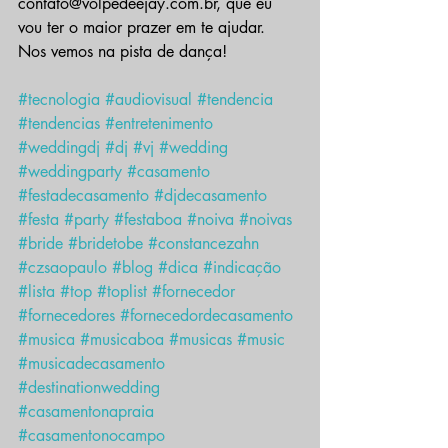
contato@volpedeejay.com.br, que eu 
vou ter o maior prazer em te ajudar. 
Nos vemos na pista de dança!
#tecnologia
#audiovisual
#tendencia
#tendencias
#entretenimento
#weddingdj
#dj
#vj
#wedding
#weddingparty
#casamento
#festadecasamento
#djdecasamento
#festa
#party
#festaboa
#noiva
#noivas
#bride
#bridetobe
#constancezahn
#czsaopaulo
#blog
#dica
#indicação
#lista
#top
#toplist
#fornecedor
#fornecedores
#fornecedordecasamento
#musica
#musicaboa
#musicas
#music
#musicadecasamento
#destinationwedding
#casamentonapraia
#casamentonocampo