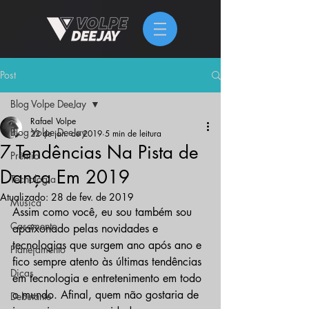
Post
Blog Volpe DeeJay
Rafael Volpe
Blog Volpe DeeJay
22 de jan. de 2019
5 min de leitura
7 Tendências Na Pista de
Prêmio
Dança Em 2019
Tecnologia
Atualizado:
28 de fev. de 2019
Música
Assim como você, eu sou também sou 
Casamento
apaixonado pelas novidades e 
tecnologias que surgem ano após ano e 
Planejamento
fico sempre atento às últimas tendências 
Dicas
em tecnologia e entretenimento em todo 
o mundo. Afinal, quem não gostaria de 
Debutante